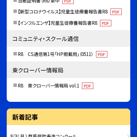
治癒証明書（R8）東中
PDF
【新型コロナウイルス】児童生徒療養報告書R8
PDF
【インフルエンザ】児童生徒療養報告書R8
PDF
コミュニティ・スクール通信
R8 CS通信第1号「HP掲載用」（0511）
PDF
東クローバー情報局
R8 東クローバー情報局 vol.1
PDF
新着記事
8/3( 月 ) 群馬県吹奏楽コンクール