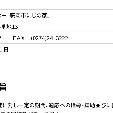
ー「藤岡市にじの家」
番地13
2 ＦＡＸ (0274)24−3222
１日
旨
に対し一定の期間、適応への指導・援助並びに