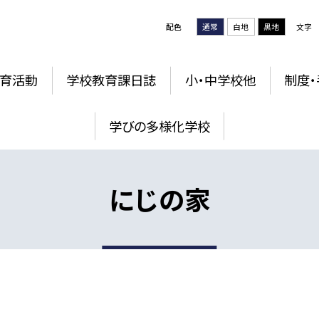
配色
通常
白地
黒地
文字
育活動
学校教育課日誌
小・中学校他
制度・
学びの多様化学校
にじの家