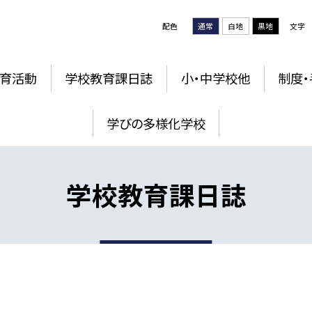
配色
通常
白地
黒地
文字
育活動
学校教育課日誌
小・中学校他
制度・
学びの多様化学校
学校教育課日誌