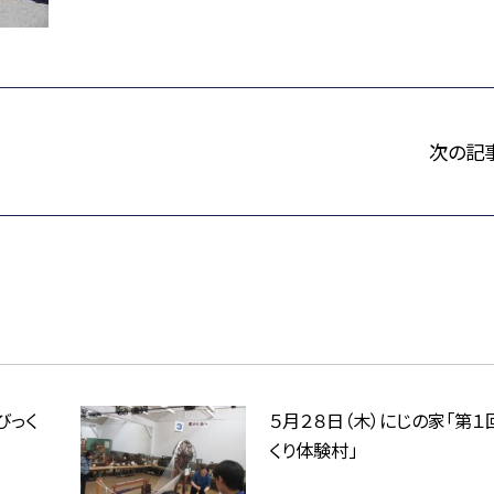
次の記
びっく
５月２８日（木）にじの家「第１
くり体験村」