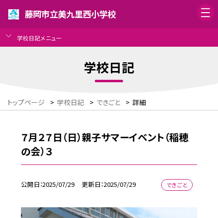
藤岡市立美九里西小学校
学校日記メニュー
学校日記
トップページ
>
学校日記
>
できごと
>
詳細
７月２７日（日）親子サマーイベント（稲穂
の会）３
公開日
2025/07/29
更新日
2025/07/29
できごと