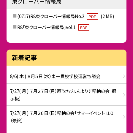
東クローバー情報局
(0717)R8東クローバー情報局No.2
(2 MB)
PDF
R8「東クローバー情報局」vol.1
PDF
新着記事
8/6( 木 ) ８月５日（水）東一貫校学校運営協議会
7/27( 月 ) ７月２７日（月）西うさぴょんより（「稲穂の会」掲
示板）
7/27( 月 ) ７月２６日（日）稲穂の会「サマーイベント」１０
（最終）