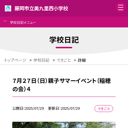
藤岡市立美九里西小学校
学校日記メニュー
学校日記
トップページ
>
学校日記
>
できごと
>
詳細
７月２７日（日）親子サマーイベント（稲穂
の会）４
公開日
2025/07/29
更新日
2025/07/29
できごと