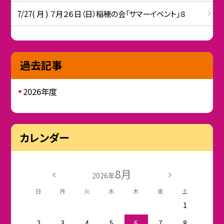
7/27( 月 ) ７月２６日（日）稲穂の会「サマーイベント」８
過去記事
2026年度
カレンダー
8月
2026年
日
月
火
水
木
金
土
1
2
3
4
5
6
7
8