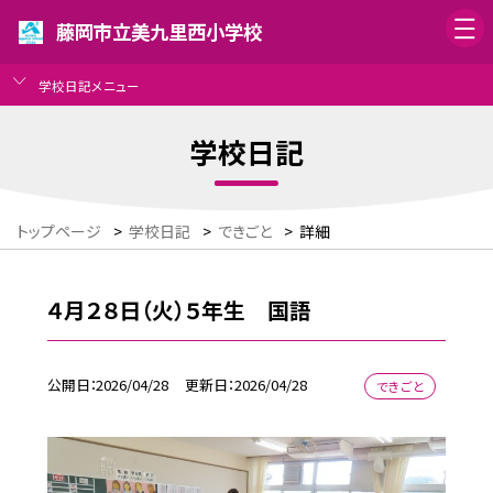
藤岡市立美九里西小学校
学校日記メニュー
学校日記
トップページ
>
学校日記
>
できごと
>
詳細
４月２８日（火）５年生 国語
公開日
2026/04/28
更新日
2026/04/28
できごと