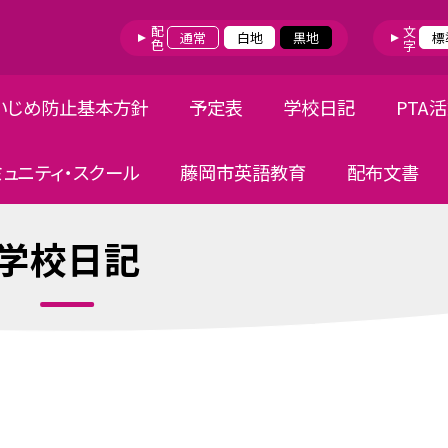
配色
文字
通常
白地
黒地
標
いじめ防止基本方針
予定表
学校日記
PTA
ミュニティ・スクール
藤岡市英語教育
配布文書
学校日記