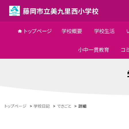
藤岡市立美九里西小学校
トップページ
学校概要
学校生活
小中一貫教育
コ
トップページ
>
学校日記
>
できごと
>
詳細