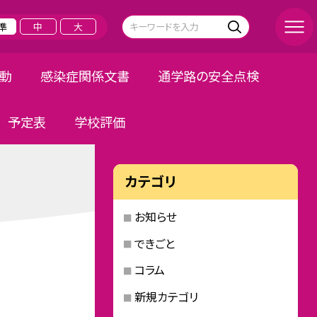
準
中
大
活動
感染症関係文書
通学路の安全点検
予定表
学校評価
カテゴリ
お知らせ
できごと
コラム
新規カテゴリ