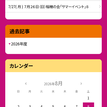
7/27( 月 ) ７月２６日（日）稲穂の会「サマーイベント」８
過去記事
2026年度
カレンダー
8月
2026年
日
月
火
水
木
金
土
1
2
3
4
5
6
7
8