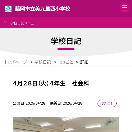
藤岡市立美九里西小学校
学校日記メニュー
学校日記
トップページ
>
学校日記
>
できごと
>
詳細
４月２８日（火）４年生 社会科
公開日
2026/04/28
更新日
2026/04/28
できごと