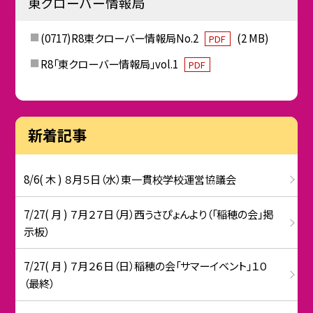
東クローバー情報局
(0717)R8東クローバー情報局No.2
(2 MB)
PDF
R8「東クローバー情報局」vol.1
PDF
新着記事
8/6( 木 ) ８月５日（水）東一貫校学校運営協議会
7/27( 月 ) ７月２７日（月）西うさぴょんより（「稲穂の会」掲
示板）
7/27( 月 ) ７月２６日（日）稲穂の会「サマーイベント」１０
（最終）