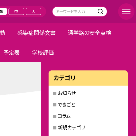
準
中
大
活動
感染症関係文書
通学路の安全点検
予定表
学校評価
カテゴリ
お知らせ
できごと
コラム
新規カテゴリ