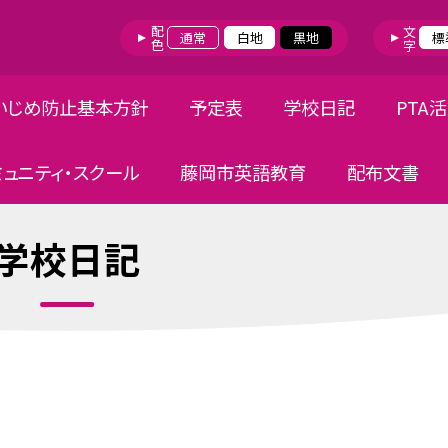
配色
文字
通常
白地
黒地
標
いじめ防止基本方針
予定表
学校日記
PTA
ミュニティ・スクール
藤岡市英語教育
配布文書
学校日記