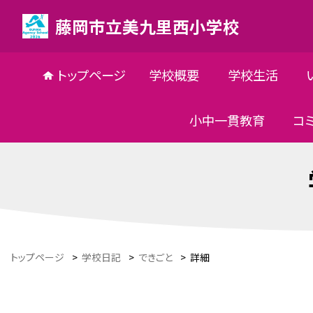
藤岡市立美九里西小学校
トップページ
学校概要
学校生活
小中一貫教育
コ
トップページ
>
学校日記
>
できごと
>
詳細