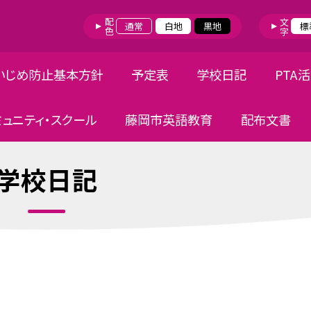
配色
文字
通常
白地
黒地
標
いじめ防止基本方針
予定表
学校日記
PTA
ミュニティ・スクール
藤岡市英語教育
配布文書
学校日記