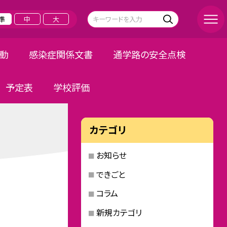
準
中
大
活動
感染症関係文書
通学路の安全点検
予定表
学校評価
カテゴリ
お知らせ
できごと
コラム
新規カテゴリ