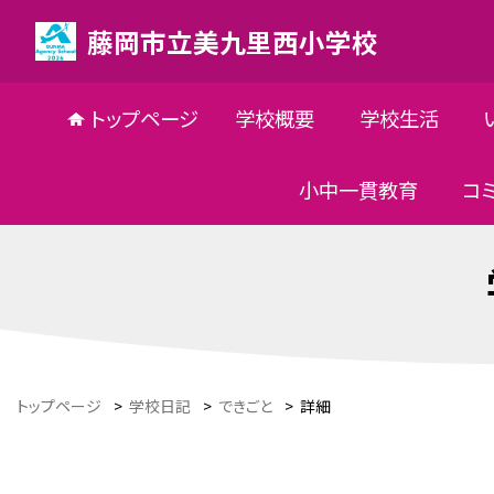
藤岡市立美九里西小学校
トップページ
学校概要
学校生活
小中一貫教育
コ
トップページ
>
学校日記
>
できごと
>
詳細