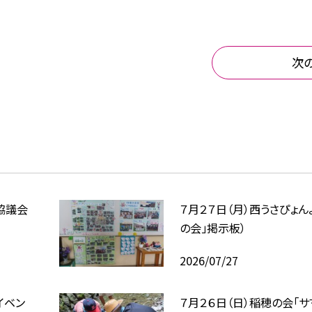
次
協議会
７月２７日（月）西うさぴょん
の会」掲示板）
2026/07/27
イベン
７月２６日（日）稲穂の会「