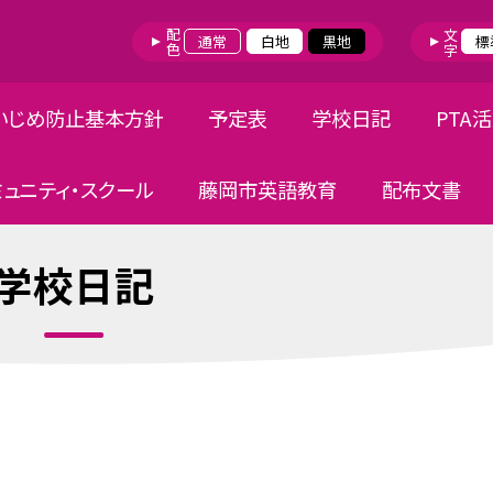
配色
文字
通常
白地
黒地
標
いじめ防止基本方針
予定表
学校日記
PTA
ミュニティ・スクール
藤岡市英語教育
配布文書
学校日記