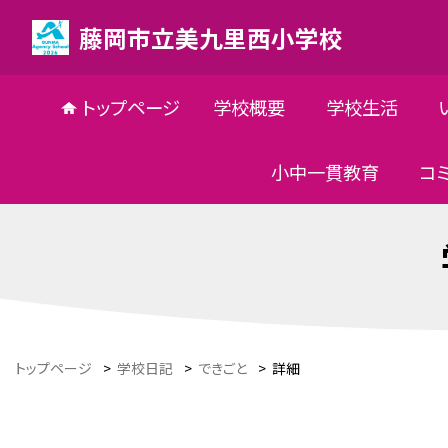
藤岡市立美九里西小学校
トップページ
学校概要
学校生活
小中一貫教育
コ
トップページ
>
学校日記
>
できごと
>
詳細