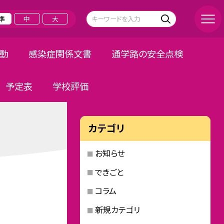
準
中
大
活動
感染症関係文書
通学路の安全点検
予定表
学校評価
カテゴリ
お知らせ
できごと
コラム
新規カテゴリ