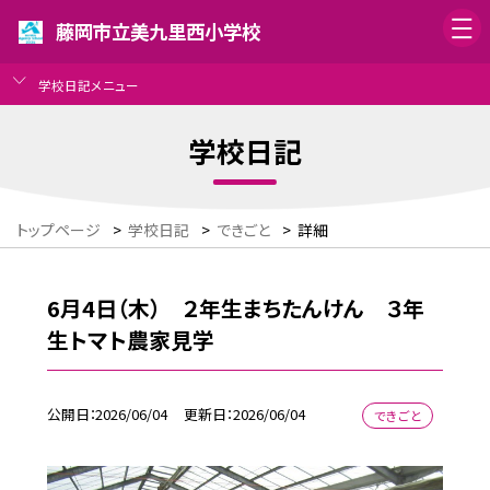
藤岡市立美九里西小学校
学校日記メニュー
学校日記
トップページ
>
学校日記
>
できごと
>
詳細
6月4日（木） ２年生まちたんけん ３年
生トマト農家見学
公開日
2026/06/04
更新日
2026/06/04
できごと