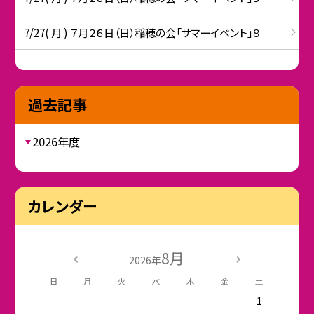
7/27( 月 ) ７月２６日（日）稲穂の会「サマーイベント」８
過去記事
2026年度
カレンダー
8月
2026年
日
月
火
水
木
金
土
1