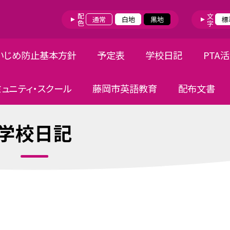
配色
文字
通常
白地
黒地
標
いじめ防止基本方針
予定表
学校日記
PTA
ミュニティ・スクール
藤岡市英語教育
配布文書
学校日記