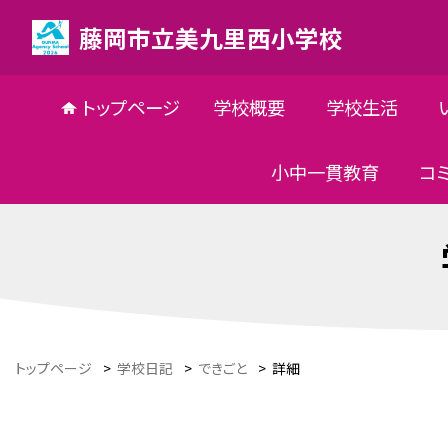
藤岡市立美九里西小学校
トップページ
学校概要
学校生活
小中一貫教育
コ
トップページ
>
学校日記
>
できごと
>
詳細