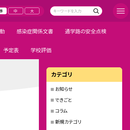
準
中
大
活動
感染症関係文書
通学路の安全点検
予定表
学校評価
カテゴリ
お知らせ
できごと
コラム
新規カテゴリ