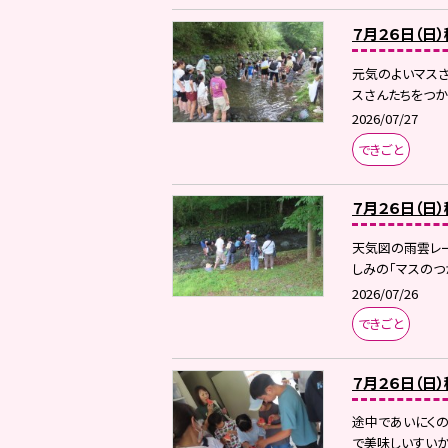
７月２６日（日
元気のよいマス
スさんたちをつか
2026/07/27
できごと
７月２６日（日
天気図の雨雲レ
しみの「マスのつ
2026/07/26
できごと
７月２６日（日
途中であいにくの
で美味しいすいか