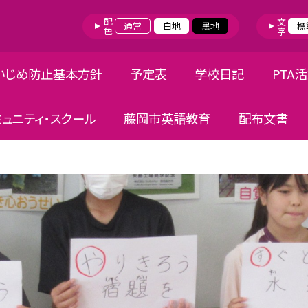
配色
文字
通常
白地
黒地
標
いじめ防止基本方針
予定表
学校日記
PTA
ミュニティ・スクール
藤岡市英語教育
配布文書