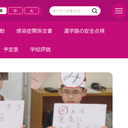
準
中
大
活動
感染症関係文書
通学路の安全点検
予定表
学校評価