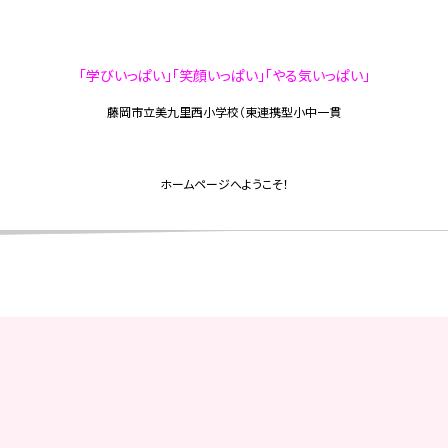
「学びいっぱい」「笑顔いっぱい」「やる気いっぱい」
藤岡市立美九里西小学校（東連携型小中一貫
校
ホームページへようこそ！