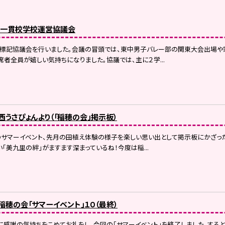
東一貫校学校運営協議会
て標記協議会を行いました。会議の冒頭では、東中男子バレー部の関東大会出場や
者全員が嬉しい気持ちになりました。協議では、主に２学...
）西うさぴょんより（「稲穂の会」掲示板）
のサマーイベント、先月の田植え体験の様子を楽しい思い出として掲示板にかざった
「美九里の絆」がますます深まっているね！今度は稲...
）稲穂の会「サマーイベント」１０（最終）
感謝の気持ちをこめてお礼をし、今回の「サマーイベント」を終了しました。する