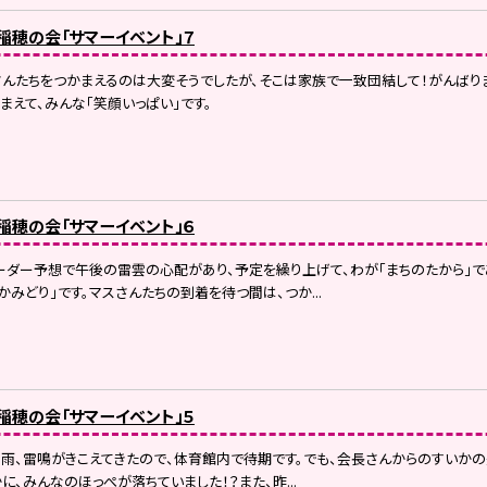
）稲穂の会「サマーイベント」７
さんたちをつかまえるのは大変そうでしたが、そこは家族で一致団結して！がんば
まえて、みんな「笑顔いっぱい」です。
）稲穂の会「サマーイベント」６
ーダー予想で午後の雷雲の心配があり、予定を繰り上げて、わが「まちのたから」
かみどり」です。マスさんたちの到着を待つ間は、つか...
）稲穂の会「サマーイベント」５
雨、雷鳴がきこえてきたので、体育館内で待期です。でも、会長さんからのすいか
に、みんなのほっぺが落ちていました！？また、昨...