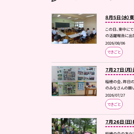
８月５日（水）
この日、東中に
の活躍報告に出席
2026/08/06
できごと
７月２７日（月
稲穂の会、昨日
のみなさんの願い
2026/07/27
できごと
７月２６日（日
稲穂の会の方々に