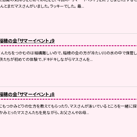
とまだマスさんがいました。ラッキーでした。 最...
）稲穂の会「サマーイベント」９
さんたちをつかむのは結構難しいので、稲穂の会の方が冷たい川の水の中で保管し
供たちが初めての体験で、ドキドキしながらマスさんを...
）稲穂の会「サマーイベント」８
もつかみどりの仕方を教えてもらったり、マスさんが泳いでいるところを一緒に探
かみとったマスさんたちを見ながら、お父さんやお母...