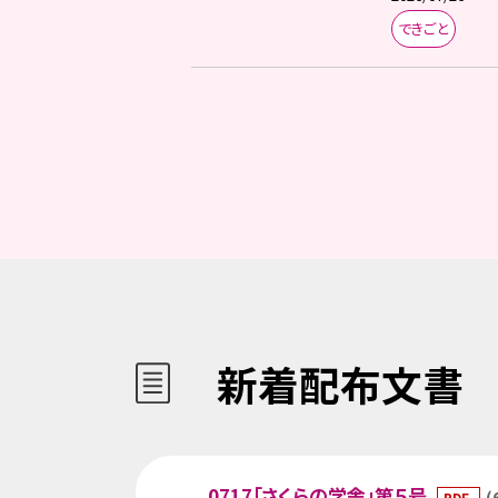
できごと
新着配布文書
0717「さくらの学舎」第５号
(
PDF