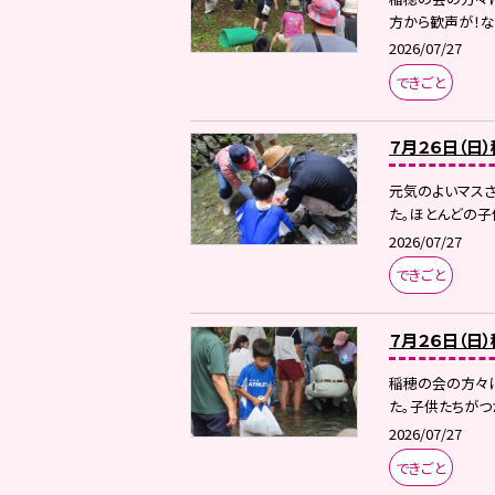
方から歓声が！なん
2026/07/27
できごと
７月２６日（日
元気のよいマス
た。ほとんどの子
2026/07/27
できごと
７月２６日（日
稲穂の会の方々に
た。子供たちがつ
2026/07/27
できごと