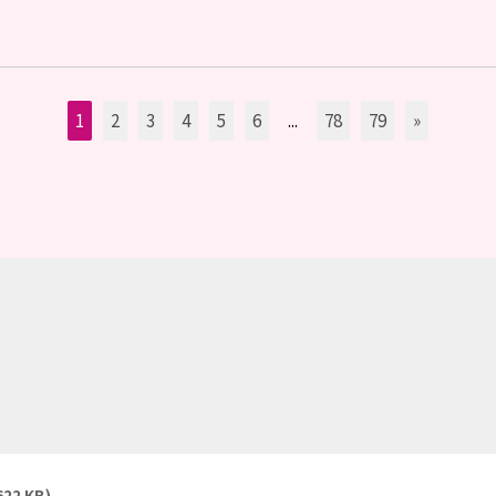
1
2
3
4
5
6
...
78
79
»
622 KB)