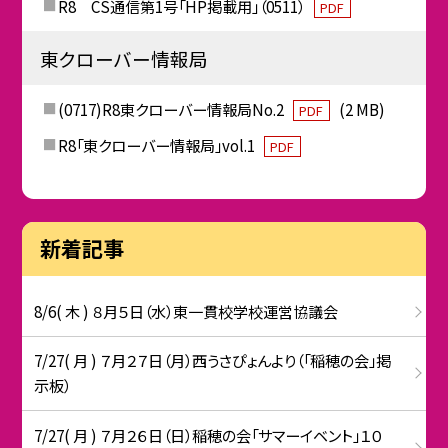
R8 CS通信第1号「HP掲載用」（0511）
PDF
東クローバー情報局
(0717)R8東クローバー情報局No.2
(2 MB)
PDF
R8「東クローバー情報局」vol.1
PDF
新着記事
8/6( 木 ) ８月５日（水）東一貫校学校運営協議会
7/27( 月 ) ７月２７日（月）西うさぴょんより（「稲穂の会」掲
示板）
7/27( 月 ) ７月２６日（日）稲穂の会「サマーイベント」１０