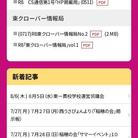
R8 CS通信第1号「HP掲載用」（0511）
PDF
東クローバー情報局
(0717)R8東クローバー情報局No.2
(2 MB)
PDF
R8「東クローバー情報局」vol.1
PDF
新着記事
8/6( 木 ) ８月５日（水）東一貫校学校運営協議会
7/27( 月 ) ７月２７日（月）西うさぴょんより（「稲穂の会」掲
示板）
7/27( 月 ) ７月２６日（日）稲穂の会「サマーイベント」１０