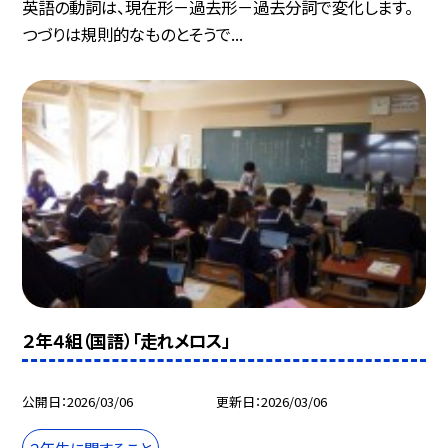
英語の動詞は、現在形－過去形－過去分詞で変化します。
つづりは規則的なものとそうで...
２年４組（国語）「走れメロス」
公開日
2026/03/06
更新日
2026/03/06