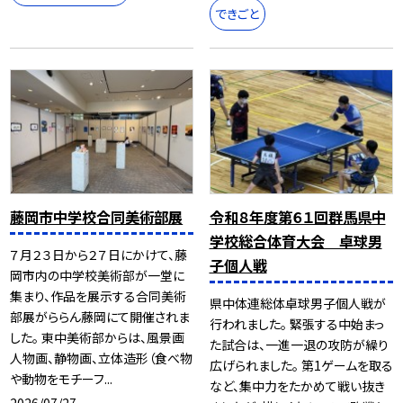
できごと
藤岡市中学校合同美術部展
令和８年度第６１回群馬県中
学校総合体育大会 卓球男
７月２３日から２７日にかけて、藤
子個人戦
岡市内の中学校美術部が一堂に
集まり、作品を展示する合同美術
県中体連総体卓球男子個人戦が
部展がららん藤岡にて開催されま
行われました。 緊張する中始まっ
した。 東中美術部からは、風景画
た試合は、一進一退の攻防が繰り
人物画、静物画、立体造形（食べ物
広げられました。 第1ゲームを取る
や動物をモチーフ...
など、集中力をたかめて戦い抜き