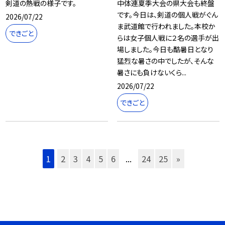
剣道の熱戦の様子です。
中体連夏季大会の県大会も終盤
です。今日は、剣道の個人戦がぐん
2026/07/22
ま武道館で行われました。本校か
できごと
らは女子個人戦に２名の選手が出
場しました。今日も酷暑日となり
猛烈な暑さの中でしたが、そんな
暑さにも負けないくら...
2026/07/22
できごと
1
2
3
4
5
6
...
24
25
»