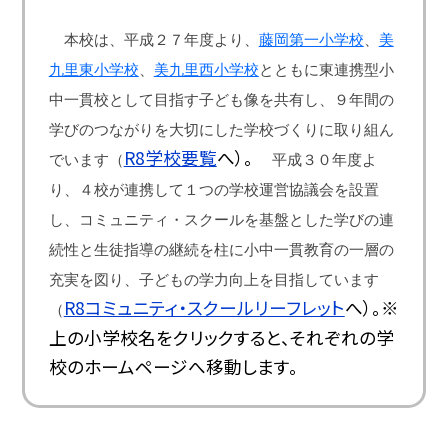
本校は、平成２７年度より、
藤岡第一小学校
、
美
九里東小学校
、
美九里西小学校
とともに東連携型小
中一貫校として目指す子ども像を共有し、９年間の
学びのつながりを大切にした学校づくりに取り組ん
R8学校要覧
へ）。
でいます（
平成３０年度よ
り、４校が連携して１つの学校運営協議会を設置
し、コミュニティ・スクールを基盤とした学びの連
続性と生徒指導の継続を柱に小中一貫教育の一層の
充実を図り、子どもの学力向上を目指しています
R8コミュニティ・スクールリーフレット
へ）。※
（
上の小学校名をクリックすると、それぞれの学
校のホームページへ移動します。