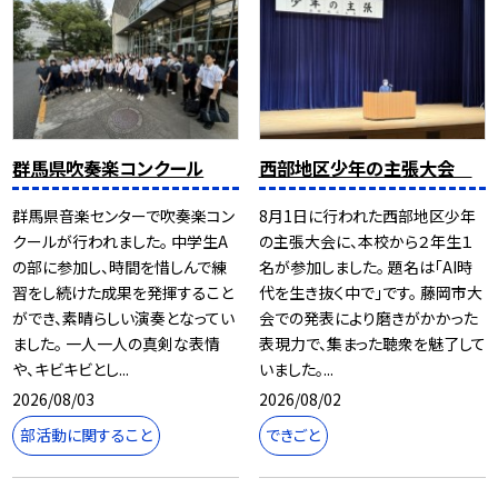
群馬県吹奏楽コンクール
西部地区少年の主張大会
群馬県音楽センターで吹奏楽コン
8月1日に行われた西部地区少年
クールが行われました。 中学生A
の主張大会に、本校から２年生１
の部に参加し、時間を惜しんで練
名が参加しました。 題名は「AI時
習をし続けた成果を発揮すること
代を生き抜く中で」です。 藤岡市大
ができ、素晴らしい演奏となってい
会での発表により磨きがかかった
ました。 一人一人の真剣な表情
表現力で、集まった聴衆を魅了して
や、キビキビとし...
いました。...
2026/08/03
2026/08/02
部活動に関すること
できごと