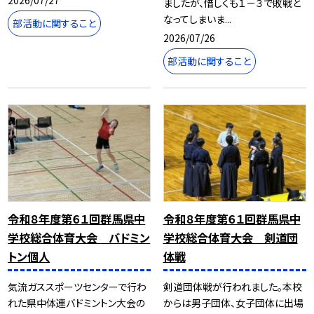
2026/07/27
ましたが、惜しくも１－３で敗戦と
なってしまいま...
部活動に関すること
2026/07/26
部活動に関すること
令和８年度第６１回群馬県中
令和８年度第６１回群馬県中
学校総合体育大会 バドミン
学校総合体育大会 剣道団
トン個人
体戦
気流ガススポーツセンターで行わ
剣道団体戦が行われました。本校
れた県中体連バドミントン大会の
からは男子団体、女子団体に出場