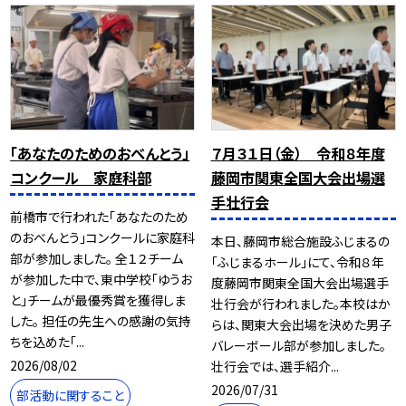
「あなたのためのおべんとう」
７月３１日（金） 令和８年度
コンクール 家庭科部
藤岡市関東全国大会出場選
手壮行会
前橋市で行われた「あなたのため
のおべんとう」コンクールに家庭科
本日、藤岡市総合施設ふじまるの
部が参加しました。 全１２チーム
「ふじまるホール」にて、令和８年
が参加した中で、東中学校「ゆうお
度藤岡市関東全国大会出場選手
と」チームが最優秀賞を獲得しま
壮行会が行われました。本校はか
した。 担任の先生への感謝の気持
らは、関東大会出場を決めた男子
ちを込めた「...
バレーボール部が参加しました。
2026/08/02
壮行会では、選手紹介...
2026/07/31
部活動に関すること