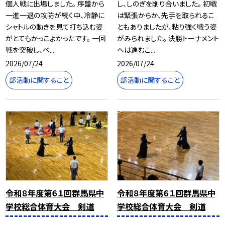
個人戦に出場しました。 序盤から
し、しのぎを削り合いました。 初戦
一進一退の攻防が続く中、冷静に
は緊張からか、先手を取られるこ
シャトルの動きを見て打ち込む姿
ともありましたが、粘り強く戦う姿
がとてもかっこよかったです。 一回
がみられました。 決勝トーナメント
戦を突破し、ベ...
へは進むこ...
2026/07/24
2026/07/24
部活動に関すること
部活動に関すること
令和８年度第６１回群馬県中
令和８年度第６１回群馬県中
学校総合体育大会 剣道
学校総合体育大会 剣道