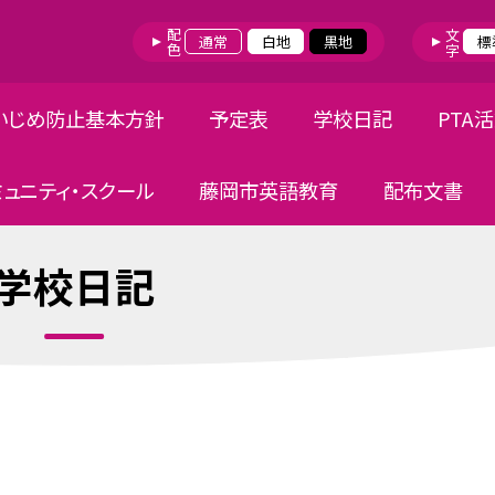
配色
文字
通常
白地
黒地
標
いじめ防止基本方針
予定表
学校日記
PTA
ミュニティ・スクール
藤岡市英語教育
配布文書
学校日記