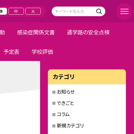
準
中
大
活動
感染症関係文書
通学路の安全点検
予定表
学校評価
カテゴリ
お知らせ
できごと
コラム
新規カテゴリ