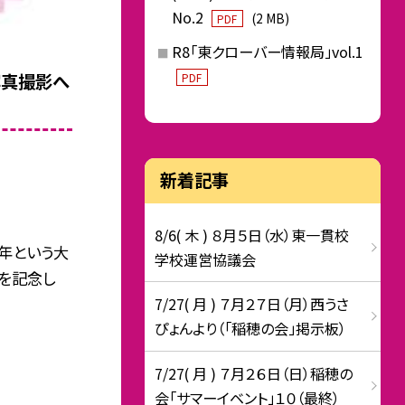
No.2
(2 MB)
PDF
R8「東クローバー情報局」vol.1
写真撮影へ
PDF
新着記事
8/6( 木 ) ８月５日（水）東一貫校
年という大
学校運営協議会
を記念し
7/27( 月 ) ７月２７日（月）西うさ
ぴょんより（「稲穂の会」掲示板）
7/27( 月 ) ７月２６日（日）稲穂の
会「サマーイベント」１０（最終）