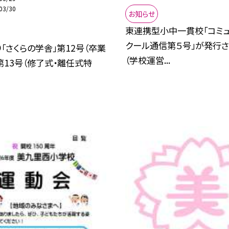
03/30
お知らせ
東連携型小中一貫校「コミュ
クール通信第５号」が発行
「さくらの学舎」第12号（卒業
（学校運営...
第13号（修了式・離任式特