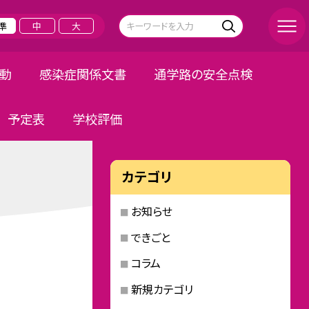
準
中
大
活動
感染症関係文書
通学路の安全点検
予定表
学校評価
カテゴリ
お知らせ
できごと
コラム
新規カテゴリ