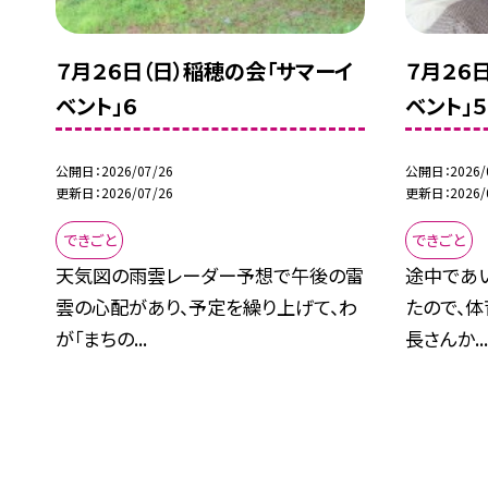
７月２６日（日）稲穂の会「サマーイ
７月２６
ベント」６
ベント」５
公開日
2026/07/26
公開日
2026/
更新日
2026/07/26
更新日
2026/
できごと
できごと
天気図の雨雲レーダー予想で午後の雷
途中であ
雲の心配があり、予定を繰り上げて、わ
たので、体
が「まちの...
長さんか..