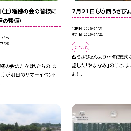
日（土）稲穂の会の皆様に
７月２１日（火）西うさぴょ
等の整備）
公開日
2026/07/21
更新日
2026/07/21
07/25
07/25
できごと
西うさぴょんより・・・終業式
話した「やまなみ」のこと、
穂の会の方々（私たちの「ま
よ！...
」）が明日のサマーイベント
.