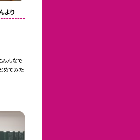
んより
にみんなで
まとめてみた