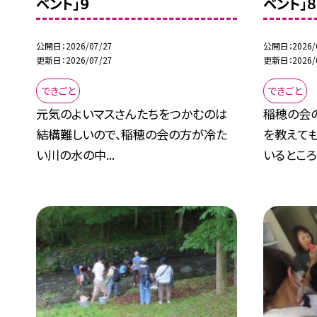
ベント」９
ベント」８
公開日
2026/07/27
公開日
2026/
更新日
2026/07/27
更新日
2026/
できごと
できごと
元気のよいマスさんたちをつかむのは
稲穂の会
結構難しいので、稲穂の会の方が冷た
を教えても
い川の水の中...
いるところ.