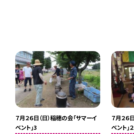
７月２６日（日）稲穂の会「サマーイ
７月２６
ベント」3
ベント」２