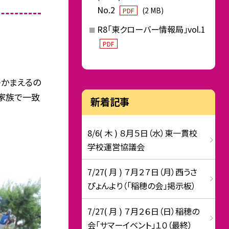
No.2
(2 MB)
PDF
R8「東クローバー情報局」vol.1
PDF
つかまえるの
家族で一致
新着記事
8/6( 木 ) ８月５日（水）東一貫校
学校運営協議会
7/27( 月 ) ７月２７日（月）西うさ
ぴょんより（「稲穂の会」掲示板）
7/27( 月 ) ７月２６日（日）稲穂の
会「サマーイベント」１０（最終）