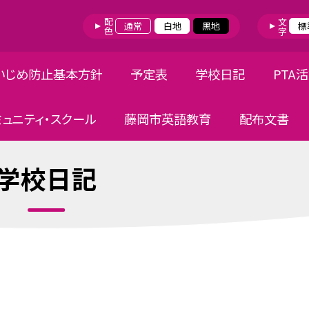
配色
文字
通常
白地
黒地
標
いじめ防止基本方針
予定表
学校日記
PTA
ミュニティ・スクール
藤岡市英語教育
配布文書
学校日記