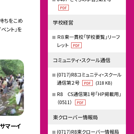
PDF
持ちをこめ
学校経営
イベント」を
Ｒ８東一貫校「学校要覧」リーフ
レット
PDF
コミュニティ・スクール通信
(0717)R8コミュニティ・スクール
通信第２号
(318 KB)
PDF
R8 CS通信第1号「HP掲載用」
（0511）
PDF
東クローバー情報局
「サマーイ
(0717)R8東クローバー情報局