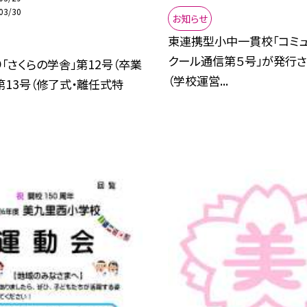
03/30
お知らせ
東連携型小中一貫校「コミュ
クール通信第５号」が発行
「さくらの学舎」第12号（卒業
（学校運営...
第13号（修了式・離任式特