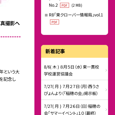
No.2
(2 MB)
PDF
R8「東クローバー情報局」vol.1
写真撮影へ
PDF
新着記事
8/6( 木 ) ８月５日（水）東一貫校
年という大
学校運営協議会
を記念し
7/27( 月 ) ７月２７日（月）西うさ
ぴょんより（「稲穂の会」掲示板）
7/27( 月 ) ７月２６日（日）稲穂の
会「サマーイベント」１０（最終）