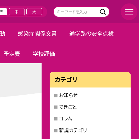
準
中
大
活動
感染症関係文書
通学路の安全点検
予定表
学校評価
カテゴリ
お知らせ
できごと
コラム
新規カテゴリ