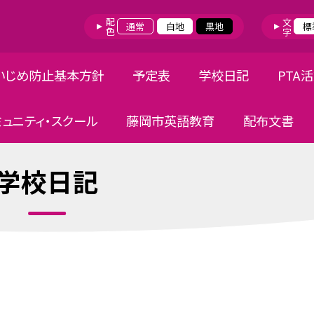
配色
文字
通常
白地
黒地
標
いじめ防止基本方針
予定表
学校日記
PTA
ミュニティ・スクール
藤岡市英語教育
配布文書
学校日記