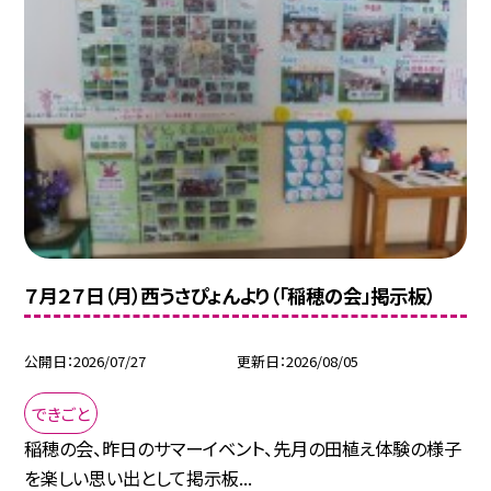
７月２７日（月）西うさぴょんより（「稲穂の会」掲示板）
公開日
2026/07/27
更新日
2026/08/05
できごと
稲穂の会、昨日のサマーイベント、先月の田植え体験の様子
を楽しい思い出として掲示板...