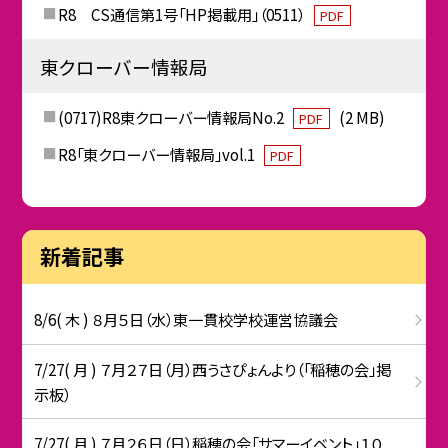
R8 CS通信第1号「HP掲載用」（0511）
PDF
東クローバー情報局
(0717)R8東クローバー情報局No.2
(2 MB)
PDF
R8「東クローバー情報局」vol.1
PDF
新着記事
8/6( 木 ) ８月５日（水）東一貫校学校運営協議会
7/27( 月 ) ７月２７日（月）西うさぴょんより（「稲穂の会」掲
示板）
7/27( 月 ) ７月２６日（日）稲穂の会「サマーイベント」１０