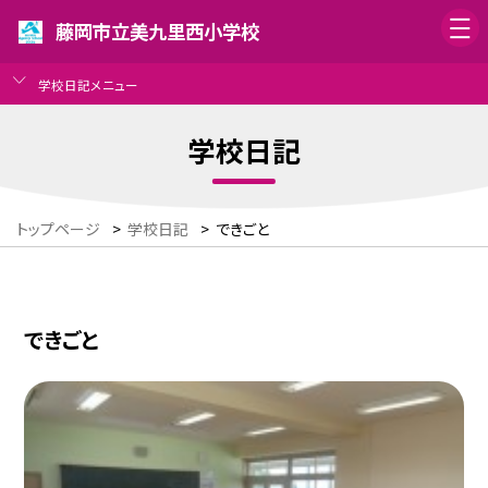
藤岡市立美九里西小学校
学校日記メニュー
学校日記
トップページ
>
学校日記
>
できごと
できごと