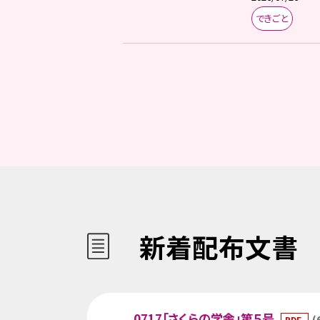
できごと
新着配布文書
0717「さくらの学舎」第５号
(
PDF