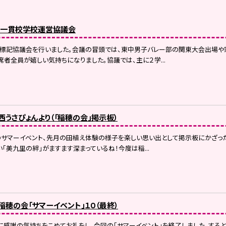
東一貫校学校運営協議会
て標記協議会を行いました。会議の冒頭では、東中男子バレー部の関東大会出場や
者全員が嬉しい気持ちになりました。協議では、主に２学...
）西うさぴょんより（「稲穂の会」掲示板）
のサマーイベント、先月の田植え体験の様子を楽しい思い出として掲示板にかざった
「美九里の絆」がますます深まっているね！今度は稲...
）稲穂の会「サマーイベント」１０（最終）
感謝の気持ちをこめてお礼をし、今回の「サマーイベント」を終了しました。する