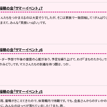
）稲穂の会「サマーイベント」７
さんたちをつかまえるのは大変そうでしたが、そこは家族で一致団結して！がんば
まえて、みんな「笑顔いっぱい」です。
）稲穂の会「サマーイベント」６
ーダー予想で午後の雷雲の心配があり、予定を繰り上げて、わが「まちのたから」
かみどり」です。マスさんたちの到着を待つ間は、つか...
）稲穂の会「サマーイベント」５
雨、雷鳴がきこえてきたので、体育館内で待期です。でも、会長さんからのすいか
に、みんなのほっぺが落ちていました！？また、昨...