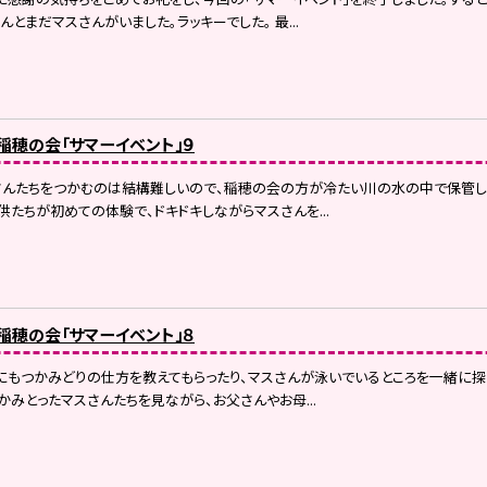
とまだマスさんがいました。ラッキーでした。 最...
）稲穂の会「サマーイベント」９
さんたちをつかむのは結構難しいので、稲穂の会の方が冷たい川の水の中で保管し
供たちが初めての体験で、ドキドキしながらマスさんを...
）稲穂の会「サマーイベント」８
もつかみどりの仕方を教えてもらったり、マスさんが泳いでいるところを一緒に探
かみとったマスさんたちを見ながら、お父さんやお母...