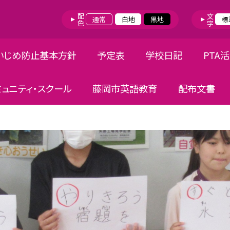
配色
文字
通常
白地
黒地
標
いじめ防止基本方針
予定表
学校日記
PTA
ミュニティ・スクール
藤岡市英語教育
配布文書