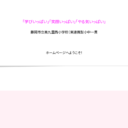
「学びいっぱい」「笑顔いっぱい」「やる気いっぱい」
藤岡市立美九里西小学校（東連携型小中一貫
校
ホームページへようこそ！