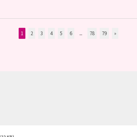
1
2
3
4
5
6
...
78
79
»
622 KB)