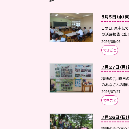
８月５日（水）
この日、東中に
の活躍報告に出席
2026/08/06
できごと
７月２７日（月
稲穂の会、昨日
のみなさんの願い
2026/07/27
できごと
７月２６日（日
稲穂の会の方々に