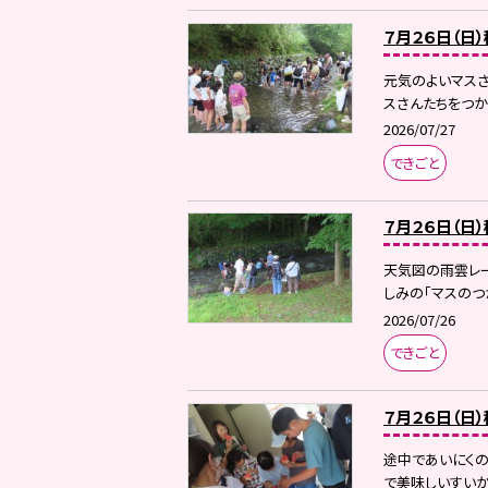
７月２６日（日
元気のよいマス
スさんたちをつか
2026/07/27
できごと
７月２６日（日
天気図の雨雲レ
しみの「マスのつ
2026/07/26
できごと
７月２６日（日
途中であいにくの
で美味しいすいか