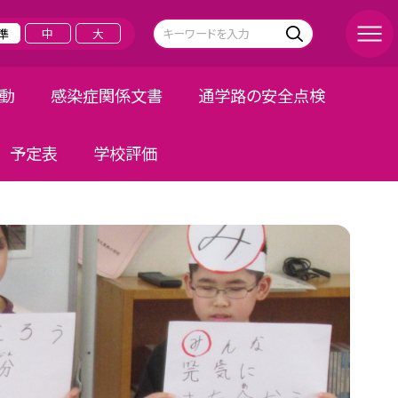
準
中
大
活動
感染症関係文書
通学路の安全点検
予定表
学校評価