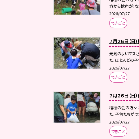
方から歓声が！なん
2026/07/27
できごと
７月２６日（日
元気のよいマス
た。ほとんどの子
2026/07/27
できごと
７月２６日（日
稲穂の会の方々に
た。子供たちがつ
2026/07/27
できごと