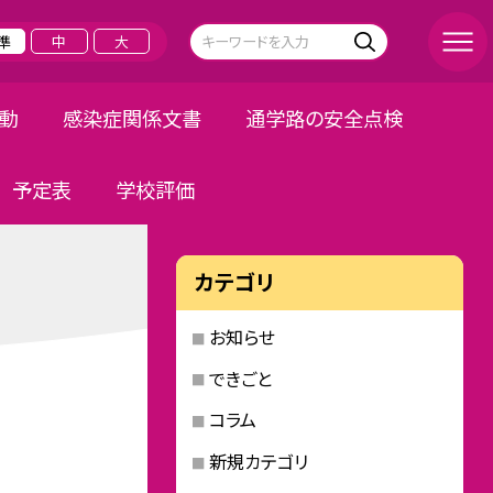
準
中
大
活動
感染症関係文書
通学路の安全点検
予定表
学校評価
カテゴリ
お知らせ
できごと
コラム
新規カテゴリ