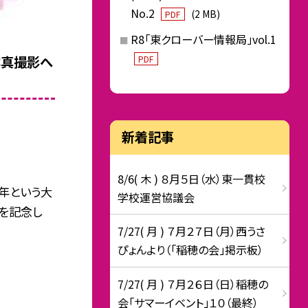
No.2
(2 MB)
PDF
R8「東クローバー情報局」vol.1
写真撮影へ
PDF
新着記事
8/6( 木 ) ８月５日（水）東一貫校
年という大
学校運営協議会
を記念し
7/27( 月 ) ７月２７日（月）西うさ
ぴょんより（「稲穂の会」掲示板）
7/27( 月 ) ７月２６日（日）稲穂の
会「サマーイベント」１０（最終）