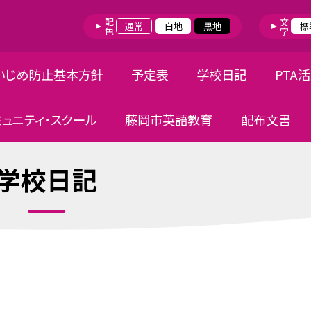
配色
文字
通常
白地
黒地
標
いじめ防止基本方針
予定表
学校日記
PTA
ミュニティ・スクール
藤岡市英語教育
配布文書
学校日記