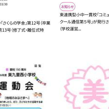
03/30
お知らせ
東連携型小中一貫校「コミュ
クール通信第５号」が発行
「さくらの学舎」第12号（卒業
（学校運営...
第13号（修了式・離任式特