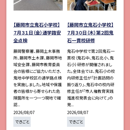
【藤岡市立鬼石小学校】
【藤岡市立鬼石小学校】
７月３１日（金）通学路安
７月３０日（木）第２回鬼
全点検
石一貫校研修
藤岡警察署、藤岡土木事務
鬼石中学校で第２回鬼石一
所、藤岡市土木課、藤岡市地
貫校（鬼石中、鬼石北小、鬼
域安全課、藤岡市教育委員
石小）研修が開催されまし
会の皆様にご協力いただき、
た。全体会では、鬼石小の校
鬼地中学校区の通学路点検
内研修主任が「計画訪問の
を実施しました。地域や保護
振り返り」、鬼石中の校内研
者の皆様から寄せられた危
修主任が「市人権教育実践
険箇所を一つ一つ現地で確
推進校発表会に向けて」の
認...
発...
2026/08/07
2026/08/07
できごと
できごと