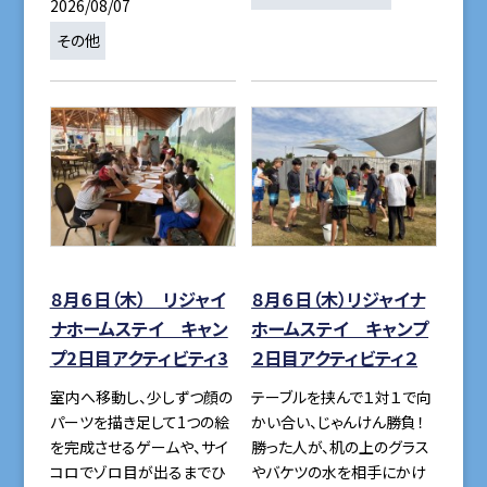
2026/08/07
その他
８月６日（木） リジャイ
８月６日（木）リジャイナ
ナホームステイ キャン
ホームステイ キャンプ
プ2日目アクティビティ3
２日目アクティビティ２
室内へ移動し、少しずつ顔の
テーブルを挟んで１対１で向
パーツを描き足して1つの絵
かい合い、じゃんけん勝負！
を完成させるゲームや、サイ
勝った人が、机の上のグラス
コロでゾロ目が出るまでひ
やバケツの水を相手にかけ