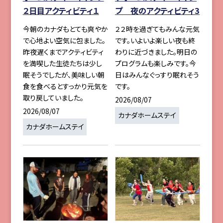
２日目アクティビティ１
プ 夜のアクティビティ3
今朝のカナダもとても爽やか
２２時を過ぎてもみんな元気
で心地よい空気に包ました。
です。いよいよ楽しい夜も終
昨夜遅くまでアクティビティ
わりに近づきました。明日の
を満喫した生徒たちは少し
プログラムも楽しみです。今
眠そうでしたが、美味しい朝
日はみんなぐっすり眠れそう
食を食べるとすっかり元気を
です。
取り戻していました。
2026/08/07
2026/08/07
カナダホームステイ
カナダホームステイ