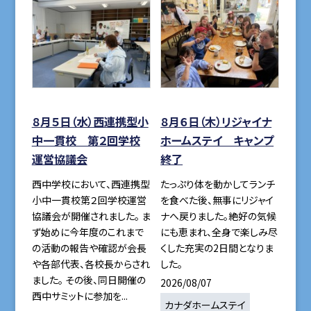
８月５日（水）西連携型小
８月６日（木）リジャイナ
中一貫校 第２回学校
ホームステイ キャンプ
運営協議会
終了
西中学校において、西連携型
たっぷり体を動かしてランチ
小中一貫校第２回学校運営
を食べた後、無事にリジャイ
協議会が開催されました。 ま
ナへ戻りました。絶好の気候
ず始めに今年度のこれまで
にも恵まれ、全身で楽しみ尽
の活動の報告や確認が会長
くした充実の2日間となりま
や各部代表、各校長からされ
した。
ました。 その後、同日開催の
2026/08/07
西中サミットに参加を...
カナダホームステイ