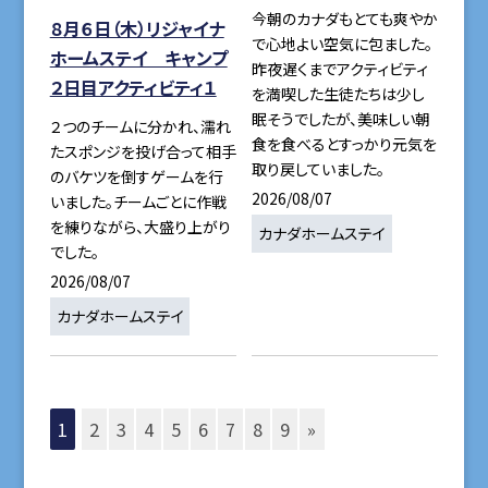
今朝のカナダもとても爽やか
８月６日（木）リジャイナ
で心地よい空気に包ました。
ホームステイ キャンプ
昨夜遅くまでアクティビティ
２日目アクティビティ１
を満喫した生徒たちは少し
眠そうでしたが、美味しい朝
２つのチームに分かれ、濡れ
食を食べるとすっかり元気を
たスポンジを投げ合って相手
取り戻していました。
のバケツを倒すゲームを行
2026/08/07
いました。チームごとに作戦
を練りながら、大盛り上がり
カナダホームステイ
でした。
2026/08/07
カナダホームステイ
1
2
3
4
5
6
7
8
9
»