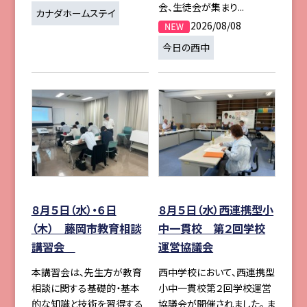
会、生徒会が集まり...
カナダホームステイ
2026/08/08
今日の西中
８月５日（水）・６日
８月５日（水）西連携型小
（木） 藤岡市教育相談
中一貫校 第２回学校
講習会
運営協議会
本講習会は、先生方が教育
西中学校において、西連携型
相談に関する基礎的・基本
小中一貫校第２回学校運営
的な知識と技術を習得する
協議会が開催されました。 ま