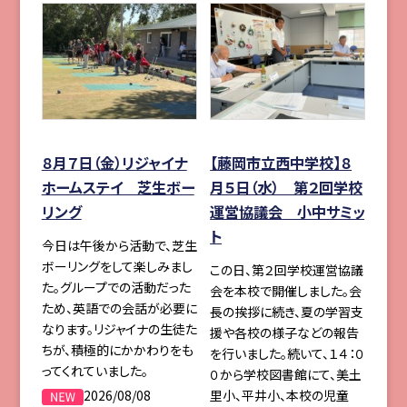
８月７日（金）リジャイナ
【藤岡市立西中学校】８
ホームステイ 芝生ボー
月５日（水） 第２回学校
リング
運営協議会 小中サミッ
ト
今日は午後から活動で、芝生
ボーリングをして楽しみまし
この日、第２回学校運営協議
た。グループでの活動だった
会を本校で開催しました。会
ため、英語での会話が必要に
長の挨拶に続き、夏の学習支
なります。リジャイナの生徒た
援や各校の様子などの報告
ちが、積極的にかかわりをも
を行いました。続いて、１４：０
ってくれていました。
０から学校図書館にて、美土
2026/08/08
里小、平井小、本校の児童