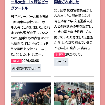
ール大会 in 深谷ビッ
開催されました
グタートル
第３回学校運営委員会が行
われました。 開催前には生
男子バレーボール部が第６
徒会本部と学校運営委員さ
１回関東中学校バレーボー
んとの懇談会の場を設定し、
ル大会に出場しました。 これ
生徒の声を直接委員さんに
までの練習が充実していた
聞いていただきました。生徒
のか、選手たちの表情はとて
からは、今取り組んでいるこ
も精悍で、何かやってくれそ
とを中心に発表し、委員さ...
うな雰囲気を持っていまし
2026/08/08
た。 第１セットは、エー...
2026/08/08
できごと
部活動に関すること