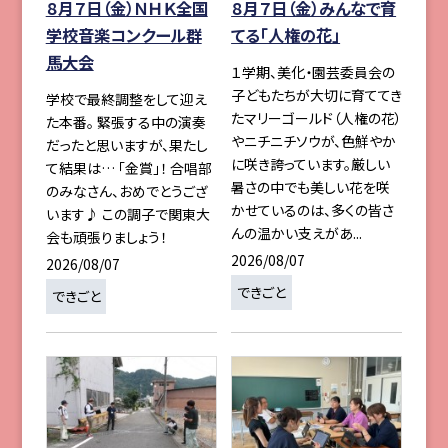
８月７日（金）ＮＨＫ全国
８月７日（金）みんなで育
学校音楽コンクール群
てる「人権の花」
馬大会
１学期、美化・園芸委員会の
子どもたちが大切に育ててき
学校で最終調整をして迎え
たマリーゴールド（人権の花）
た本番。 緊張する中の演奏
やニチニチソウが、色鮮やか
だったと思いますが、果たし
に咲き誇っています。厳しい
て結果は… 「金賞」！ 合唱部
暑さの中でも美しい花を咲
のみなさん、おめでとうござ
かせているのは、多くの皆さ
います♪ この調子で関東大
んの温かい支えがあ...
会も頑張りましょう！
2026/08/07
2026/08/07
できごと
できごと