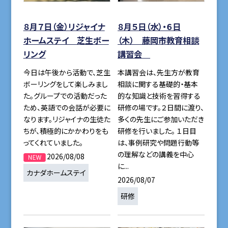
８月７日（金）リジャイナ
８月５日（水）・６日
ホームステイ 芝生ボー
（木） 藤岡市教育相談
リング
講習会
今日は午後から活動で、芝生
本講習会は、先生方が教育
ボーリングをして楽しみまし
相談に関する基礎的・基本
た。グループでの活動だった
的な知識と技術を習得する
ため、英語での会話が必要に
研修の場です。２日間に渡り、
なります。リジャイナの生徒た
多くの先生にご参加いただき
ちが、積極的にかかわりをも
研修を行いました。 １日目
ってくれていました。
は、事例研究や問題行動等
の理解などの講義を中心
2026/08/08
に...
カナダホームステイ
2026/08/07
研修